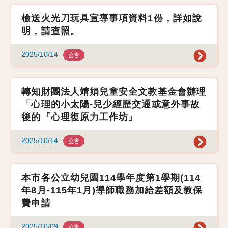
檢送火光刀玩具宣導事項資料1份，詳如說
明，請查照。
2025/10/14
公告
轉知財團法人靖娟兒童安全文教基金會辦理
「心理的小太陽-兒少經歷交通或意外事故
後的『心理復原力工作坊』
2025/10/14
公告
本市各公立幼兒園114學年度第1學期(114
年8月-115年1月)導師職務加給差額及教保
費申請
2025/10/09
公告