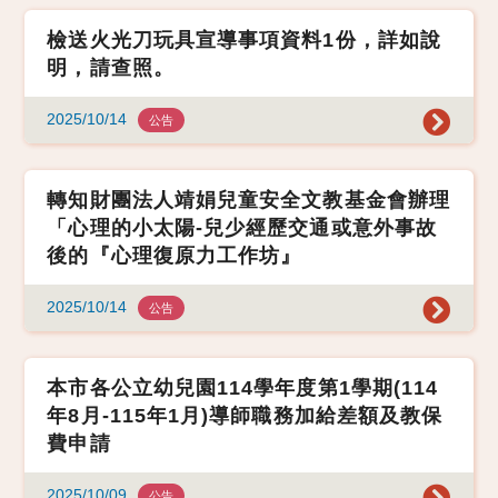
檢送火光刀玩具宣導事項資料1份，詳如說
明，請查照。
2025/10/14
公告
轉知財團法人靖娟兒童安全文教基金會辦理
「心理的小太陽-兒少經歷交通或意外事故
後的『心理復原力工作坊』
2025/10/14
公告
本市各公立幼兒園114學年度第1學期(114
年8月-115年1月)導師職務加給差額及教保
費申請
2025/10/09
公告