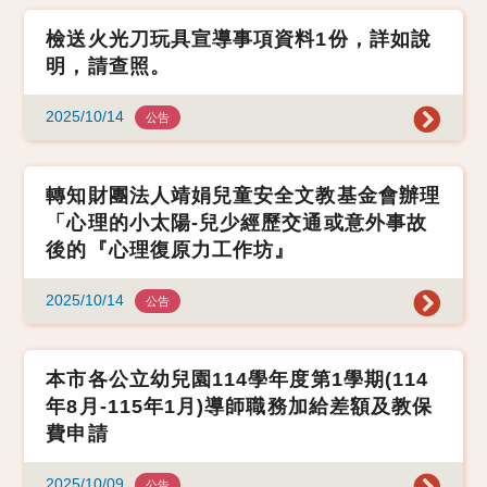
檢送火光刀玩具宣導事項資料1份，詳如說
明，請查照。
2025/10/14
公告
轉知財團法人靖娟兒童安全文教基金會辦理
「心理的小太陽-兒少經歷交通或意外事故
後的『心理復原力工作坊』
2025/10/14
公告
本市各公立幼兒園114學年度第1學期(114
年8月-115年1月)導師職務加給差額及教保
費申請
2025/10/09
公告