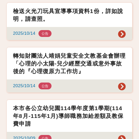
檢送火光刀玩具宣導事項資料1份，詳如說
明，請查照。
2025/10/14
公告
轉知財團法人靖娟兒童安全文教基金會辦理
「心理的小太陽-兒少經歷交通或意外事故
後的『心理復原力工作坊』
2025/10/14
公告
本市各公立幼兒園114學年度第1學期(114
年8月-115年1月)導師職務加給差額及教保
費申請
2025/10/09
公告