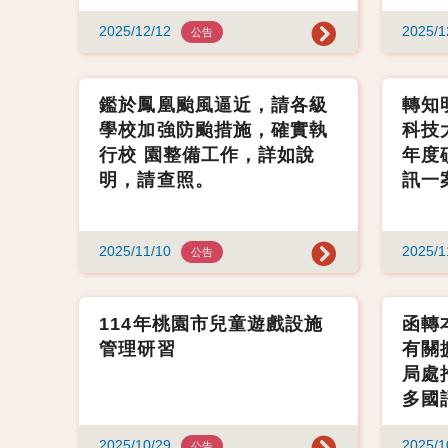
2025/12/12
2025/1
公告
鑑於鳳凰颱風逼近，請各級
轉知
學校加強防颱措施，確實執
科技
行校 園整備工作，詳如說
年度
明，請查照。
訊一
2025/11/10
2025/1
公告
114年桃園市兒童遊戲設施
函轉
管理研習
有關
局處
多國
2025/10/29
2025/1
公告