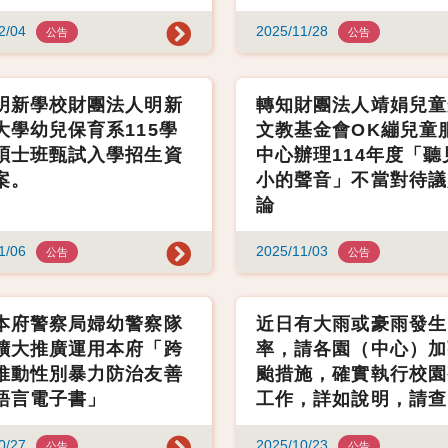
2/04
2025/11/28
公告
公告
明新學校財團法人明新
轉知財團法人靖娟兒童
大學幼兒保育系115學
文教基金會OK繃兒童
碩士班甄試入學招生資
中心辦理114年度「聽
案。
小的聲音」不當對待議
論
1/06
2025/11/03
公告
公告
本府警察局婦幼警察隊
近日有大雨或豪雨發生
擴大推廣運用本府「跨
率，請各園（中心）加
推動性別暴力防治友善
颱措施，確實執行校園
語言電子書」
工作，詳如說明，請查
0/27
2025/10/23
公告
公告