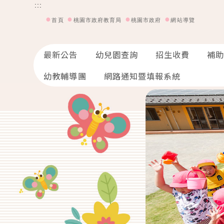
:::
●
●
●
●
首頁
桃園市政府教育局
桃園市政府
網站導覽
最新公告
幼兒園查詢
招生收費
補
幼教輔導團
網路通知暨填報系統