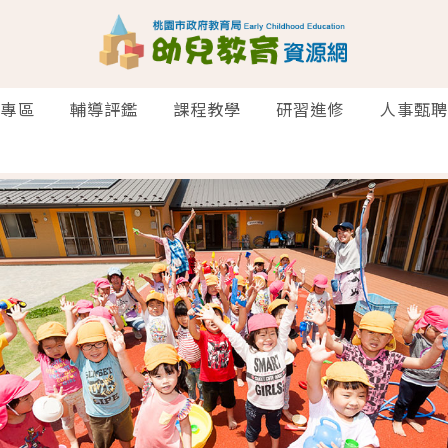
助專區
輔導評鑑
課程教學
研習進修
人事甄聘