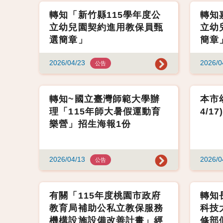
轉知「新竹縣115學年度公
轉知
立幼兒園契約進用教保員甄
立幼
選簡章」
簡章
2026/04/23
2026/0
公告
轉知~國立臺灣師範大學辦
本市幼
理「115年師大暑假運動育
4/1
樂營」招生海報1份
2026/04/13
2026/0
公告
有關「115年度桃園市政府
轉知
教育局補助公私立教保服務
科技
機構設施設備改善計畫」經
修部