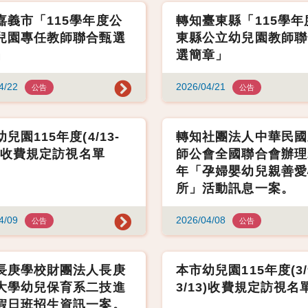
嘉義市「115學年度公
轉知臺東縣「115學年
兒園專任教師聯合甄選
東縣公立幼兒園教師聯
」
選簡章」
4/22
2026/04/21
公告
公告
兒園115年度(4/13-
轉知社團法人中華民國
7)收費規定訪視名單
師公會全國聯合會辦理2
年「孕婦嬰幼兒親善愛
所」活動訊息一案。
4/09
2026/04/08
公告
公告
長庚學校財團法人長庚
本市幼兒園115年度(3/
大學幼兒保育系二技進
3/13)收費規定訪視名
假日班招生資訊一案。