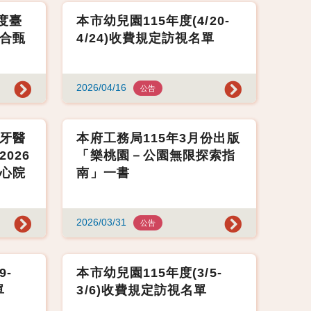
度臺
本市幼兒園115年度(4/20-
合甄
4/24)收費規定訪視名單
2026/04/16
公告
牙醫
本府工務局115年3月份出版
026
「樂桃園－公園無限探索指
心院
南」一書
2026/03/31
公告
9-
本市幼兒園115年度(3/5-
單
3/6)收費規定訪視名單