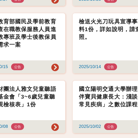
教育部國民及學前教育
檢送火光刀玩具宣導事
查在職教保服務人員進
料1份，詳如說明，請
教專班及學士後教保員
照。
需求一案
0/15
2025/10/14
公告
公告
財團法人雅文兒童聽語
國立陽明交通大學辦理
基金會「3~6歲兒童聽
伴寶貝健康長大：淺談
現檢核表」1份
常見疾病」之數位課程
0/08
2025/10/02
公告
公告