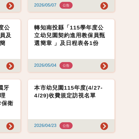
2026/05/07
公告
度公
轉知南投縣「115學年度公
員及
立幼兒園契約進用教保員甄
簡
選簡章 」及日程表各1份
2026/05/04
公告
國牙
本市幼兒園115年度(4/27-
理
4/29)收費規定訪視名單
卡保衛
2026/04/23
公告