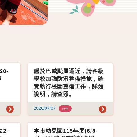
20-
鑑於巴威颱風逼近，請各級
單
學校加強防汛整備措施，確
實執行校園整備工作，詳如
說明，請查照。
2026/07/07
公告
22-
本市幼兒園115年度(6/8-