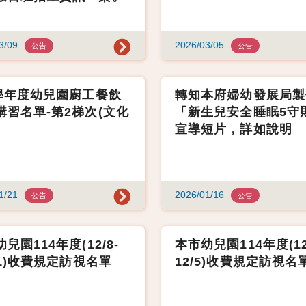
3/09
2026/03/05
公告
公告
4學年度幼兒園廚工餐飲
轉知本府婦幼發展局製
講習名單-第2梯次(文化
「新生兒安全睡眠5守
宣導短片，詳如說明
1/21
2026/01/16
公告
公告
兒園114年度(12/8-
本市幼兒園114年度(12
11)收費規定訪視名單
12/5)收費規定訪視名