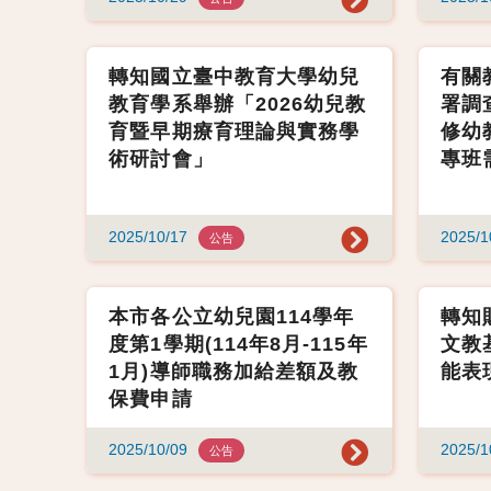
轉知國立臺中教育大學幼兒
有關
教育學系舉辦「2026幼兒教
署調
育暨早期療育理論與實務學
修幼
術研討會」
專班
2025/10/17
2025/1
公告
本市各公立幼兒園114學年
轉知
度第1學期(114年8月-115年
文教
1月)導師職務加給差額及教
能表
保費申請
2025/10/09
2025/1
公告