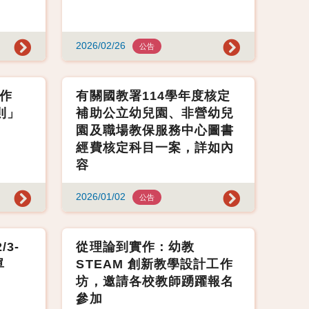
2026/02/26
公告
作
有關國教署114學年度核定
則」
補助公立幼兒園、非營幼兒
園及職場教保服務中心圖書
經費核定科目一案，詳如內
容
2026/01/02
公告
/3-
從理論到實作：幼教
單
STEAM 創新教學設計工作
坊，邀請各校教師踴躍報名
參加