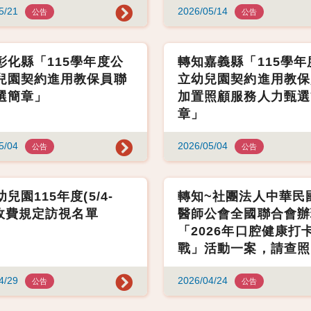
5/21
2026/05/14
公告
公告
彰化縣「115學年度公
轉知嘉義縣「115學年
兒園契約進用教保員聯
立幼兒園契約進用教保
選簡章」
加置照顧服務人力甄選
章」
5/04
2026/05/04
公告
公告
兒園115年度(5/4-
轉知~社團法人中華民
8)收費規定訪視名單
醫師公會全國聯合會辦
「2026年口腔健康打
戰」活動一案，請查照
4/29
2026/04/24
公告
公告