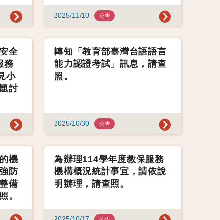
2025/11/10
公告
安全
轉知「教育部臺灣台語語言
服務
能力認證考試」訊息，請查
見小
照。
題討
2025/10/30
公告
的機
為辦理114學年度教保服務
強防
機構概況統計事宜，請依說
整備
明辦理，請查照。
照。
2025/10/17
公告