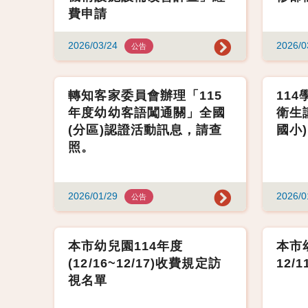
費申請
2026/03/24
2026/0
公告
轉知客家委員會辦理「115
11
年度幼幼客語闖通關」全國
衛生
(分區)認證活動訊息，請查
國小)
照。
2026/01/29
2026/0
公告
本市幼兒園114年度
本市幼
(12/16~12/17)收費規定訪
12/
視名單