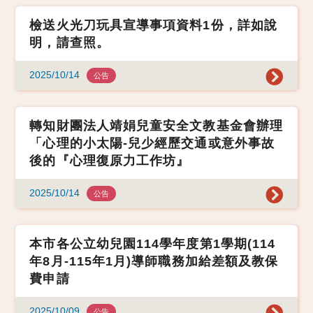
檢送火光刀玩具宣導事項資料1份，詳如說
明，請查照。
2025/10/14
公告
轉知財團法人靖娟兒童安全文教基金會辦理
「心理的小太陽-兒少經歷交通或意外事故
後的『心理復原力工作坊』
2025/10/14
公告
本市各公立幼兒園114學年度第1學期(114
年8月-115年1月)導師職務加給差額及教保
費申請
2025/10/09
公告